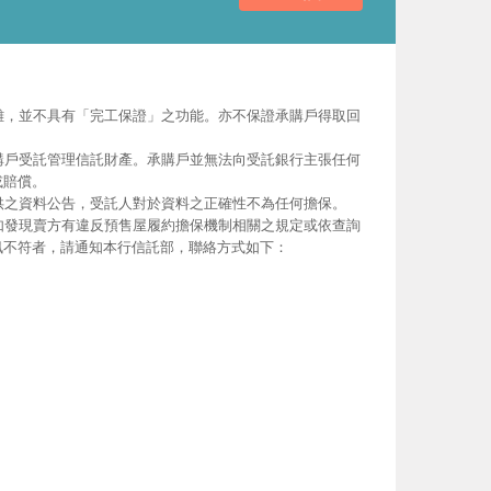
離，並不具有「完工保證」之功能。亦不保證承購戶得取回
購戶受託管理信託財產。承購戶並無法向受託銀行主張任何
或賠償。
供之資料公告，受託人對於資料之正確性不為任何擔保。
如發現賣方有違反預售屋履約擔保機制相關之規定或依查詢
訊不符者，請通知本行信託部，聯絡方式如下：