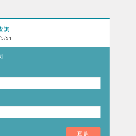
查詢
5/31
司
查 詢