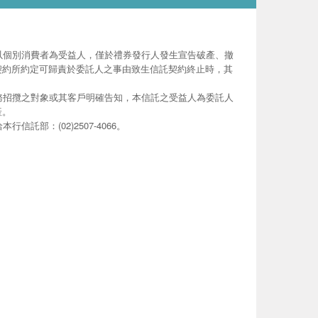
以個別消費者為受益人，僅於禮券發行人發生宣告破產、撤
契約所約定可歸責於委託人之事由致生信託契約終止時，其
務招攬之對象或其客戶明確告知，本信託之受益人為委託人
產。
部：(02)2507-4066。