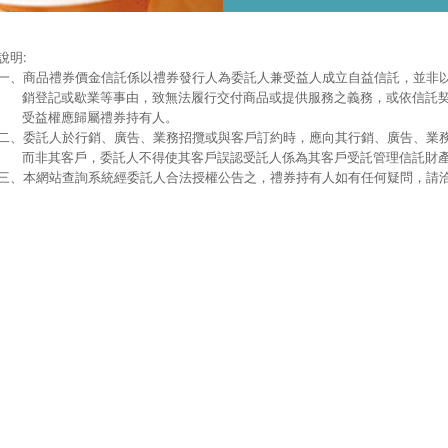
說明:
一、
商品禮券價金信託係以禮券發行人為委託人兼受益人成立自益信託，並非
銷登記或歇業等事由，致無法履行交付商品或提供服務之義務，或依信託
受益權應歸屬禮券持有人。
二、
委託人於行銷、廣告、業務招攬或與客戶訂約時，應向其行銷、廣告、業
而非其客戶，委託人不得使其客戶誤認受託人係為其客戶受託管理信託財
三、
本網站查詢系統經委託人合法授權公告之，禮券持有人如有任何疑問，請洽本行信託