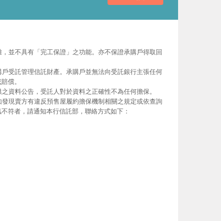
離，並不具有「完工保證」之功能。亦不保證承購戶得取回
購戶受託管理信託財產。承購戶並無法向受託銀行主張任何
或賠償。
供之資料公告，受託人對於資料之正確性不為任何擔保。
如發現賣方有違反預售屋履約擔保機制相關之規定或依查詢
訊不符者，請通知本行信託部，聯絡方式如下：