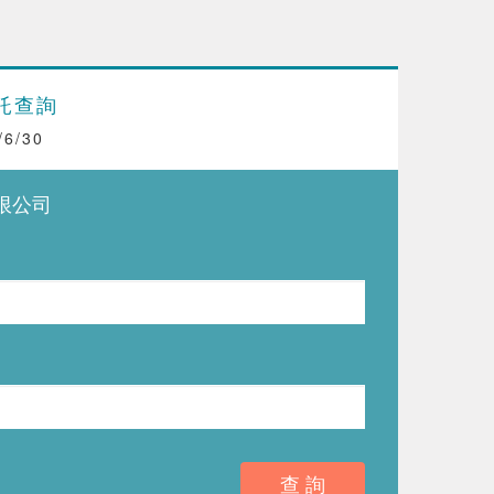
託查詢
6/30
限公司
查 詢