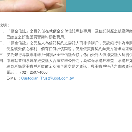
說明：
一、
「價金信託」之目的僅在就價金交付信託專款專用，及信託財產之破產隔
已繳交之預售屋買賣契約預收費用。
二、
「價金信託」之受益人為信託契約之委託人而非承購戶，受託銀行非為承
受益或受償之權利，倘有任何求償問題，仍應依買賣契約向賣方請求返還
三、
受託銀行專款專用帳戶個別及全部信託金額，係由受託人依據委託人所提
四、
本網站查詢系統業經委託人合法授權公告之，為確保承購戶權益，承購戶
網頁所揭露承購戶所繳價金及預售屋交易之資訊，與承購戶得悉之實際資
電話：（02）2507-4066
E-Mail：
Custodian_Trust@ubot.com.tw