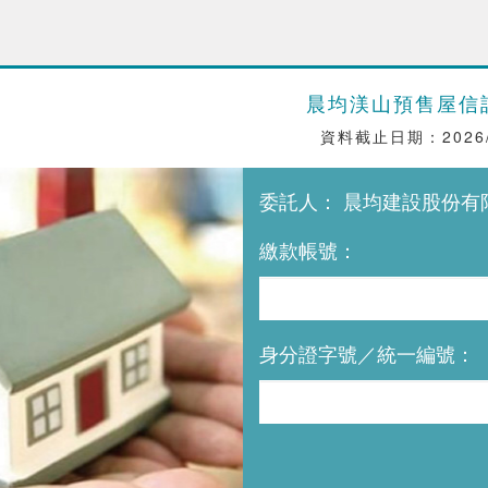
晨均渼山預售屋信
資料截止日期：2026/
委託人： 晨均建設股份有
繳款帳號：
身分證字號／統一編號：