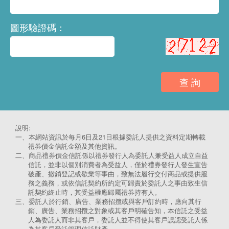
圖形驗證碼：
查 詢
說明:
一、
本網站資訊於每月6日及21日根據委託人提供之資料定期轉載
禮券價金信託金額及其他資訊。
二、
商品禮券價金信託係以禮券發行人為委託人兼受益人成立自益
信託，並非以個別消費者為受益人，僅於禮券發行人發生宣告
破產、撤銷登記或歇業等事由，致無法履行交付商品或提供服
務之義務，或依信託契約所約定可歸責於委託人之事由致生信
託契約終止時，其受益權應歸屬禮券持有人。
三、
委託人於行銷、廣告、業務招攬或與客戶訂約時，應向其行
銷、廣告、業務招攬之對象或其客戶明確告知，本信託之受益
人為委託人而非其客戶，委託人並不得使其客戶誤認受託人係
為其客戶受託管理信託財產。