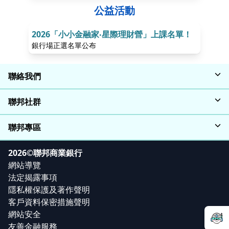
公益活動
2026「小小金融家‧星際理財營」上課名單！
第26
銀行場正選名單公布
得獎作
聯絡我們
聯邦社群
聯邦專區
2026©聯邦商業銀行
網站導覽
法定揭露事項
隱私權保護及著作聲明
客戶資料保密措施聲明
網站安全
友善金融服務