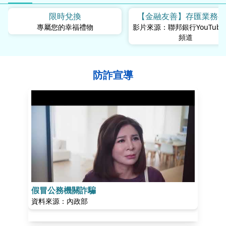
限時兌換
【金融友善】存匯業務
專屬您的幸福禮物
影片來源：聯邦銀行YouTub
些？
頻道
防詐宣導
假冒公務機關詐騙
假投資
資料來源：內政部
資料來